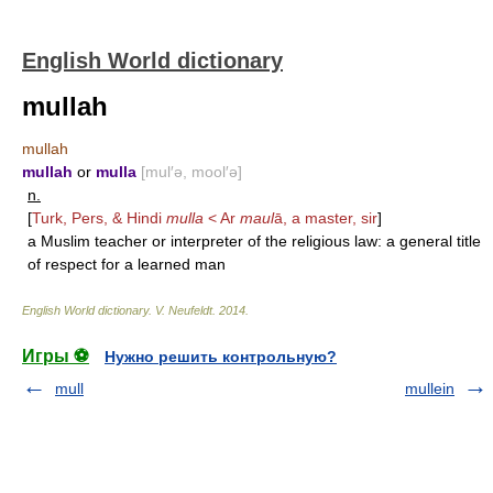
English World dictionary
mullah
mullah
mullah
or
mulla
[mul′ə, mool′ə]
n.
[
Turk, Pers, & Hindi
mulla
< Ar
maul
ā, a master, sir
]
a Muslim teacher or interpreter of the religious law: a general title
of respect for a learned man
English World dictionary
.
V. Neufeldt
.
2014
.
Игры ⚽
Нужно решить контрольную?
mull
mullein