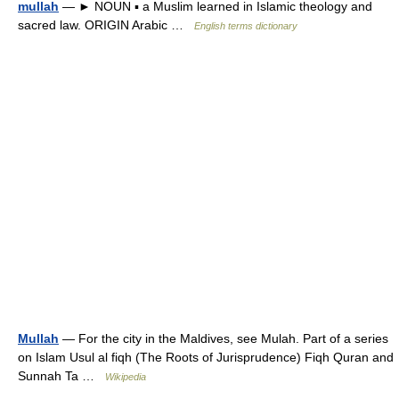
mullah
— ► NOUN ▪ a Muslim learned in Islamic theology and
sacred law. ORIGIN Arabic …
English terms dictionary
Mullah
— For the city in the Maldives, see Mulah. Part of a series
on Islam Usul al fiqh (The Roots of Jurisprudence) Fiqh Quran and
Sunnah Ta …
Wikipedia