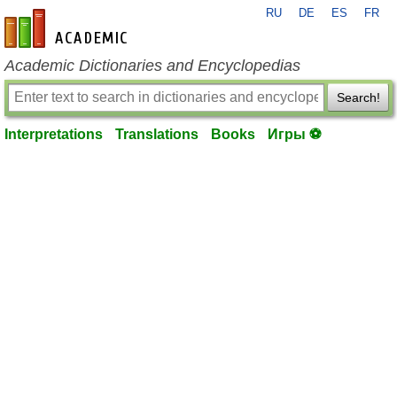
RU
DE
ES
FR
en-academic.com
Academic Dictionaries and Encyclopedias
Search!
Interpretations
Translations
Books
Игры ⚽