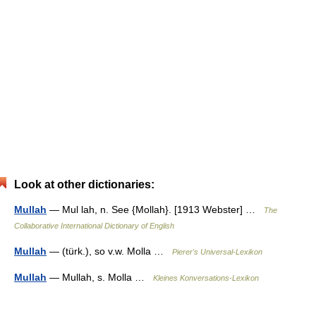
Look at other dictionaries:
Mullah
— Mul lah, n. See {Mollah}. [1913 Webster] …
The
Collaborative International Dictionary of English
Mullah
— (türk.), so v.w. Molla …
Pierer's Universal-Lexikon
Mullah
— Mullah, s. Molla …
Kleines Konversations-Lexikon