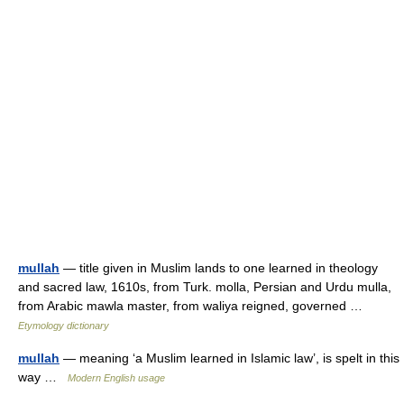
mullah
— title given in Muslim lands to one learned in theology
and sacred law, 1610s, from Turk. molla, Persian and Urdu mulla,
from Arabic mawla master, from waliya reigned, governed …
Etymology dictionary
mullah
— meaning ‘a Muslim learned in Islamic law’, is spelt in this
way …
Modern English usage