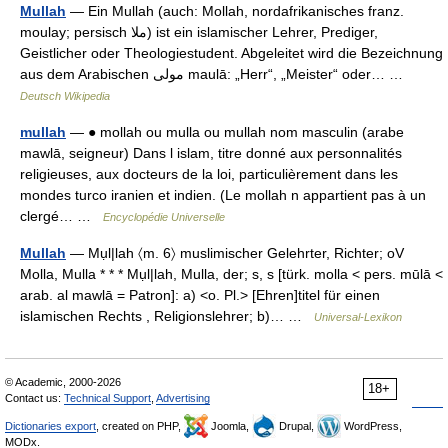
Mullah
— Ein Mullah (auch: Mollah, nordafrikanisches franz.
moulay; persisch ‏ملا‎) ist ein islamischer Lehrer, Prediger,
Geistlicher oder Theologiestudent. Abgeleitet wird die Bezeichnung
aus dem Arabischen ‏مولى‎ maulā: „Herr“, „Meister“ oder… …
Deutsch Wikipedia
mullah
— ● mollah ou mulla ou mullah nom masculin (arabe
mawlā, seigneur) Dans l islam, titre donné aux personnalités
religieuses, aux docteurs de la loi, particulièrement dans les
mondes turco iranien et indien. (Le mollah n appartient pas à un
clergé… …
Encyclopédie Universelle
Mullah
— Mụl|lah 〈m. 6〉 muslimischer Gelehrter, Richter; oV
Molla, Mulla * * * Mụl|lah, Mulla, der; s, s [türk. molla < pers. mūlā <
arab. al mawlā = Patron]: a) <o. Pl.> [Ehren]titel für einen
islamischen Rechts , Religionslehrer; b)… …
Universal-Lexikon
© Academic, 2000-2026
18+
Contact us:
Technical Support
,
Advertising
Dictionaries export
, created on PHP,
Joomla,
Drupal,
WordPress,
MODx.